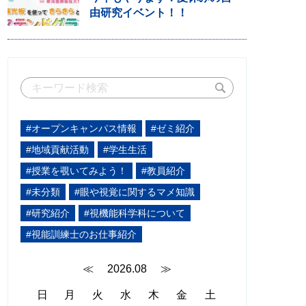
由研究イベント！！
#オープンキャンパス情報
#ゼミ紹介
#地域貢献活動
#学生生活
#授業を覗いてみよう！
#教員紹介
#未分類
#眼や視覚に関するマメ知識
#研究紹介
#視機能科学科について
#視能訓練士のお仕事紹介
≪
2026.08
≫
日
月
火
水
木
金
土