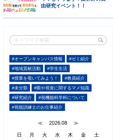
由研究イベント！！
#オープンキャンパス情報
#ゼミ紹介
#地域貢献活動
#学生生活
#授業を覗いてみよう！
#教員紹介
#未分類
#眼や視覚に関するマメ知識
#研究紹介
#視機能科学科について
#視能訓練士のお仕事紹介
≪
2026.08
≫
日
月
火
水
木
金
土