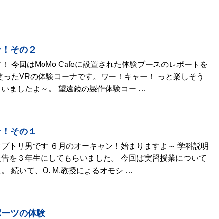
ン！その２
！ 今回はMoMo Cafeに設置された体験ブースのレポートを
使ったVRの体験コーナです。ワー！キャー！ っと楽しそう
いましたよ～。 望遠鏡の製作体験コー …
ン！その１
プトリ男です ６月のオーキャン！始まりますよ～ 学科説明
告を３年生にしてもらいました。 今回は実習授業について
 続いて、O. M.教授によるオモシ …
ポーツの体験