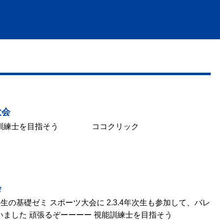
大会
視能訓練士を目指そう ココクリック
会
年生の基礎ゼミ スポーツ大会に 2.3.4年次生も参加して、バレ
行いました 頑張るぞーーーー 視能訓練士を目指そう