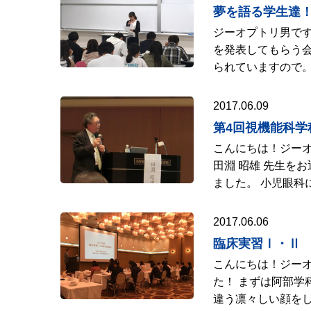
夢を語る学生達
ジーオプトリ男です
を発表してもらう会
られていますので。
2017.06.09
第4回視機能科学
こんにちは！ジーオ
田淵 昭雄 先生を
ました。 小児眼科
2017.06.06
臨床実習Ⅰ・Ⅱ
こんにちは！ジーオ
た！ まずは阿部学
違う凛々しい顔をし