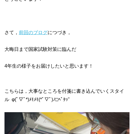
さて，
前回のブログ
につづき，
大晦日まで国家試験対策に臨んだ
4年生の様子をお届けしたいと思います！
こちらは，大事なところを付箋に書き込んでいくスタイ
ル φ(ﾟ▽ﾟ*)ﾒﾓﾒﾓ(*ﾟ▽ﾟ)ﾉ□ﾍﾟﾀｯ"