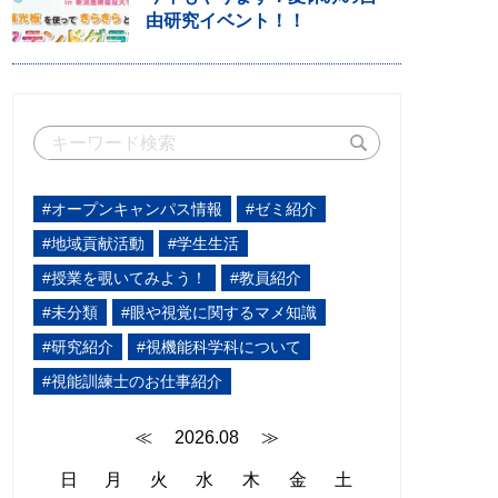
由研究イベント！！
#オープンキャンパス情報
#ゼミ紹介
#地域貢献活動
#学生生活
#授業を覗いてみよう！
#教員紹介
#未分類
#眼や視覚に関するマメ知識
#研究紹介
#視機能科学科について
#視能訓練士のお仕事紹介
≪
2026.08
≫
日
月
火
水
木
金
土