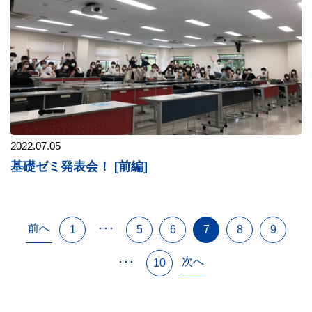
2022.07.05
基礎ゼミ発表会！ [前編]
前へ
･･･
1
5
6
7
8
9
次へ
･･･
10